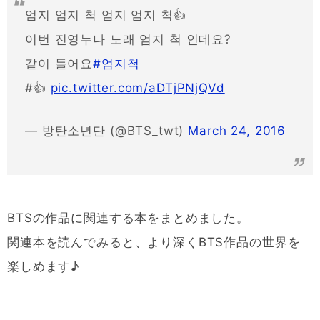
엄지 엄지 척 엄지 엄지 척👍
이번 진영누나 노래 엄지 척 인데요?
같이 들어요
#엄지척
#👍
pic.twitter.com/aDTjPNjQVd
— 방탄소년단 (@BTS_twt)
March 24, 2016
BTSの作品に関連する本をまとめました。
関連本を読んでみると、より深くBTS作品の世界を
楽しめます♪