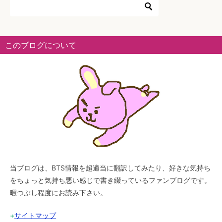
ー
シ
ョ
このブログについて
ン
当ブログは、BTS情報を超適当に翻訳してみたり、好きな気持ち
をちょっと気持ち悪い感じで書き綴っているファンブログです。
暇つぶし程度にお読み下さい。
+
サイトマップ