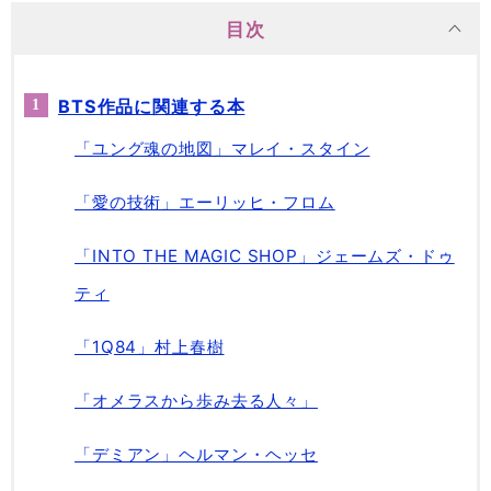
目次
BTS作品に関連する本
「ユング魂の地図」マレイ・スタイン
「愛の技術」エーリッヒ・フロム
「INTO THE MAGIC SHOP」ジェームズ・ドゥ
ティ
「1Q84」村上春樹
「オメラスから歩み去る人々」
「デミアン」ヘルマン・ヘッセ