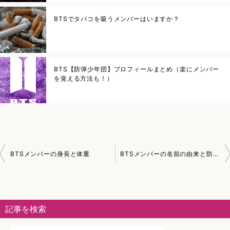
BTSでタバコを吸うメンバーはいますか？
BTS【防弾少年団】プロフィールまとめ（楽にメンバー
を覚える方法も！）
投
BTSメンバーの身長と体重
BTSメンバーの名前の由来と防弾少年団の意味
稿
ナ
ビ
記事を検索
ゲ