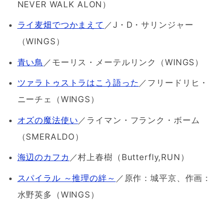
NEVER WALK ALON）
ライ麦畑でつかまえて
／J・D・サリンジャー
（WINGS）
青い鳥
／モーリス・メーテルリンク（WINGS）
ツァラトゥストラはこう語った
／フリードリヒ・
ニーチェ（WINGS）
オズの魔法使い
／ライマン・フランク・ボーム
（SMERALDO）
海辺のカフカ
／村上春樹（Butterfly,RUN）
スパイラル ～推理の絆～
／原作：城平京、作画：
水野英多（WINGS）