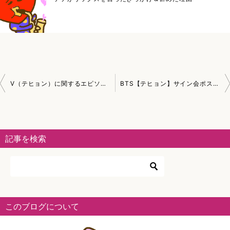
投
V（テヒョン）に関するエピソード集
BTS【テヒョン】サイン会ポストイット質問集
稿
ナ
ビ
記事を検索
ゲ
ー
シ
ョ
このブログについて
ン