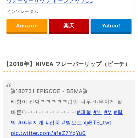
ウォーターリップ トーンアップCC
メンソレータム
Amazon
楽天
Yahoo!
【2018年】NIVEA フレーバーリップ（ピーチ）
🎬180731 EPISODE - BBMA🎬
태형이 진짜ㅋㅋㅋㅋㅋ립밤 너무 야무지게 잘
바른다ㅋㅋㅋㅋㅋㅋㅋㅋㅋ
#태형
#뷔
#V
#립
밤
#야무지게
#집중
#빌보드
@BTS_twt
pic.twitter.com/afeZ7YqYu0