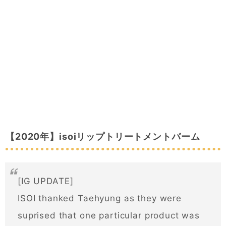
【2020年】isoiリップトリートメントバーム
[IG UPDATE]
ISOI thanked Taehyung as they were
suprised that one particular product was