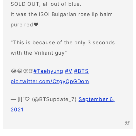
SOLD OUT, all out of blue.
It was the ISOI Bulgarian rose lip balm
pure red♥️
"This is because of the only 3 seconds
with the Vriliant guy"
😭😁👏👏
#Taehyung
#V
#BTS
pic.twitter.com/CzgyQpGDom
— ⟭⟬♡ (@BTSupdate_7)
September 6,
2021