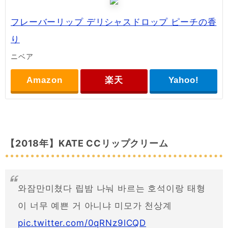
フレーバーリップ デリシャスドロップ ピーチの香
り
ニベア
Amazon
楽天
Yahoo!
【2018年】KATE CCリップクリーム
와잠만미쳤다 립밤 나눠 바르는 호석이랑 태형
이 너무 예쁜 거 아니냐 미모가 천상계
pic.twitter.com/0qRNz9lCQD