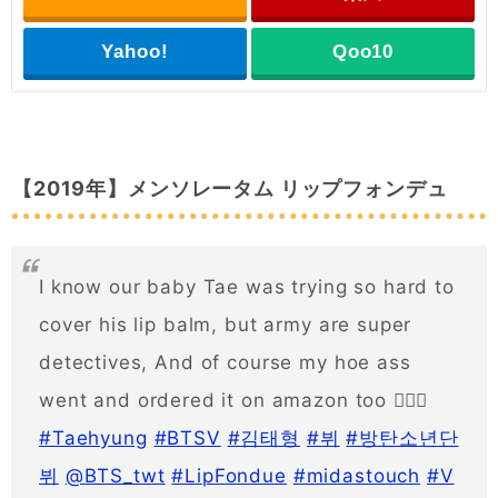
Yahoo!
Qoo10
【2019年】メンソレータム リップフォンデュ
I know our baby Tae was trying so hard to
cover his lip balm, but army are super
detectives, And of course my hoe ass
went and ordered it on amazon too 🤷🏻‍♀️
#Taehyung
#BTSV
#김태형
#뷔
#방탄소년단
뷔
@BTS_twt
#LipFondue
#midastouch
#V