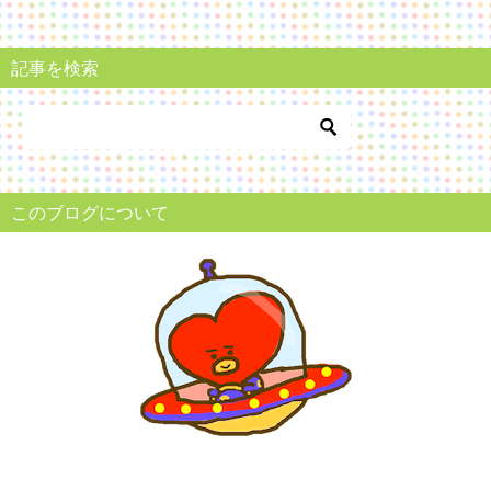
ナ
記事を検索
ビ
ゲ
ー
シ
このブログについて
ョ
ン