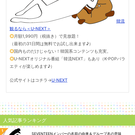
韓流
観るなら＜U-NEXT＞
◎
月額1,990円（税抜き）で見放題！
（最初の31日間は無料でお試し出来ます♪）
◎
国内ものだけじゃない！韓国系コンテンツも充実。
◎
U-NEXTオリジナル番組「韓流NEXT」もあり（K-POPバラ
エティが楽しめます♪）
公式サイトはコチラ→
U-NEXT
人気記事ランキング
SEVENTEENメンバーの名前の由来＆グループ名の意味