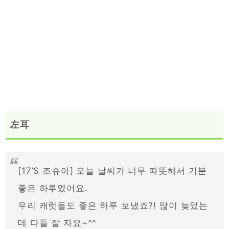
左耳
[17’S 조슈아] 오늘 날씨가 너무 따뜻해서 기분
좋은 하루였어요.
우리 캐럿들도 좋은 하루 보냈죠?! 많이 늦었는
데 다들 잘 자요~^^