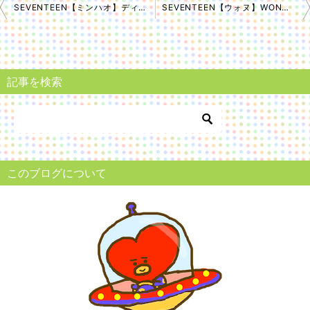
SEVENTEEN【ミンハオ】ディエイトのプロフィール（性格や特徴）
SEVENTEEN【ウォヌ】WONWOOプロフィール（性格や特徴など）
投
稿
ナ
記事を検索
ビ
ゲ
ー
シ
このブログについて
ョ
ン