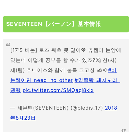
SEVENTEEN【バーノン】基本情報
[17'S 버논] 로즈 쿼츠 못 잃어💖 츄쌤이 눈앞에
있는데 어떻게 공부를 할 수가 있죠?🤔 천(사)
재(림) 츄니어스와 함께 불목 고고싱 ✍💨
#버
논쌤이면_need_no_other
#밑쭐쫙_돼지꼬리_
땡땡
pic.twitter.com/SMQaqi8kIx
— 세븐틴(SEVENTEEN) (@pledis_17)
2018
年8月23日